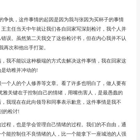
激烈的争执，这件事情的起因是因为我与张因为买杯子的事情
，王主任当天中午就让我们各自回家写深刻检讨，我个人并
己错误。虽然第二天我交了这份检讨书，但在内心我并不认
日我再次和他出手打架。
满，我不能以这种极端的方式去解决这件事情，我在回家这
是幼稚并冲动的!
织一个人的个人修养等文章。看了许多也明白了，做人要有
优雅关键在于控制自己的情绪，用嘴伤害人，是最愚蠢的
后，我现在在此向领导和同事表示歉意，这件事情是我不
刻的检讨!
的过程，也是学会管理自己情绪的过程。我们的不自由，通
一个能控制住不良情绪的人，比一个能拿下一座城池的人强