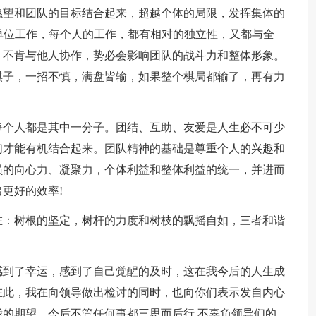
愿望和团队的目标结合起来，超越个体的局限，发挥集体的
个单位工作，每个人的工作，都有相对的独立性，又都与全
，不肯与他人协作，势必会影响团队的战斗力和整体形象。
棋子，一招不慎，满盘皆输，如果整个棋局都输了，再有力
每个人都是其中一分子。团结、互助、友爱是人生必不可少
们才能有机结合起来。团队精神的基础是尊重个人的兴趣和
员的向心力、凝聚力，个体利益和整体利益的统一，并进而
更好的效率!
在：树根的坚定，树杆的力度和树枝的飘摇自如，三者和谐
感到了幸运，感到了自己觉醒的及时，这在我今后的人生成
在此，我在向领导做出检讨的同时，也向你们表示发自内心
的期望，今后不管任何事都三思而后行.不辜负领导们的