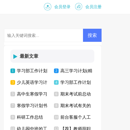
会员登录
会员注册
最新文章
学习部工作计划
高三学习计划(精
1
2
少儿英语学习计
学习部工作计划
15篇
3
选15篇)
4
高中生寒假学习
期末考试前总动
划
5
合集15篇
6
寒假学习计划书
期末考试有关的
计划
7
员演讲稿
8
科研工作总结
前台客服个人工
9
演讲稿
10
幼儿园中班的工
【荐】教师辞职
11
作计划
12