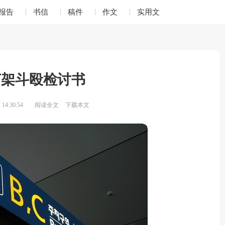
报告
书信
稿件
作文
实用文
打架斗殴检讨书
14:30:54
阅读全文
下载本文