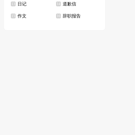
日记
道歉信
13
14
作文
辞职报告
15
16