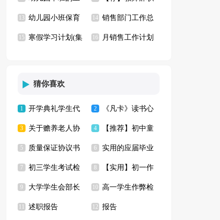
幼儿园小班保育
销售部门工作总
作总结
13
信
14
寒假学习计划(集
月销售工作计划
员工作总结
15
结15篇
16
合15篇)
(15篇)
猜你喜欢
开学典礼学生代
《凡卡》读书心
1
2
关于赡养老人协
【推荐】初中童
表发言稿(合集15篇)
3
得【精】
4
质量保证协议书
实用的应届毕业
议书四篇
5
年趣事作文3篇
6
初三学生考试检
【实用】初一作
(15篇)
7
生自荐信模板合集8
8
大学学生会部长
高一学生作弊检
讨书汇编7篇
9
文300字集合十篇
10
篇
述职报告
报告
辞职信
11
讨书六篇
12